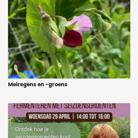
Meiregens en -groens