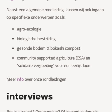
Naast een algemene rondleiding, kunnen wij ook ingaan
op specifieke onderwerpen zoals:
agro-ecologie
biologische bestrijding
gezonde bodem & bokashi compost
community supported agriculture (CSA) en
‘solidaire vergoeding’ voor een eerlijk loon
Meer
info
over onze rondleidingen
interviews
Ben je student? Onderzoeker? Of iemand anders die