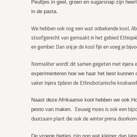
Peultjes in geel, groen en sugarsnap zijn heer
in de pasta.
We hebben ook nog een wat onbekende kool, Abbes
stoofgerecht van gemaakt in het gebied Ethiopië 
en gember. Dan snij je de kool fijn en voeg je bij
Normaliter wordt dit samen gegeten met injera 
experimenteren hoe we haar het best kunnen 
vaker Injera tijdesn de Ethnobotanische kookwo
Naast deze Afrikaanse kool hebben we ook Ho-
Eeuwig moes is ook een bijzo
pesto van maken.
duurzaam plant die ook de winter prima doorkom
De vroege bietjes zijn nog wat kleiner dan late