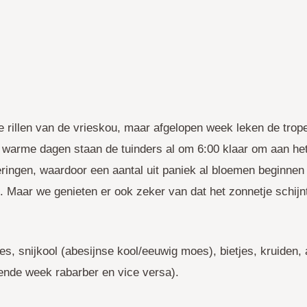
 rillen van de vrieskou, maar afgelopen week leken de trope
e warme dagen staan de tuinders al om 6:00 klaar om aan he
ingen, waardoor een aantal uit paniek al bloemen beginnen
 Maar we genieten er ook zeker van dat het zonnetje schij
tjes, snijkool (abesijnse kool/eeuwig moes), bietjes, kruiden,
gende week rabarber en vice versa).