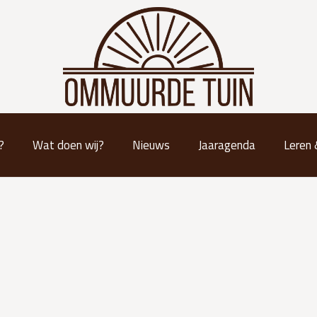
?
Wat doen wij?
Nieuws
Jaaragenda
Leren