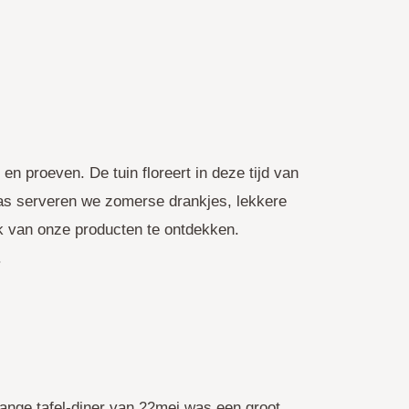
n proeven. De tuin floreert in deze tijd van
rras serveren we zomerse drankjes, lekkere
ak van onze producten te ontdekken.
.
ange tafel-diner van 22mei was een groot