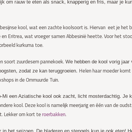
lijk om rauw te eten als snack, knapperig en fris, maar je k
ijnse kool, wat een zachte koolsoort is. Hiervan eet je het bl
en Eritrea, wat vroeger samen Abbesinië heette. Voor het stoof
voorbeeld kurkuma toe.
en soort zuurdesem pannekoek.
We hebben de kool vorig jaar v
Helen haar moeder komt u
oogsten, zodat ze kan teruggroeien.
rkshops in de Ommuurde Tuin.
Mi een Aziatische kool ook zacht, licht mosterdachtig. Je 
ndere kool. Deze kool is namelijk meerjarig en één van de ouds
t. Lekker om kort te
roerbakken
.
r in het seizoen. De bladeren en stengels kun je ook eten! He