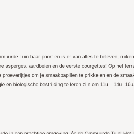
urde Tuin haar poort en is er van alles te beleven, ruiken e
roene asperges, aardbeien en de eerste courgettes! Op het te
e proeverijtjes om je smaakpapillen te prikkelen en de sma
e en biologische bestrijding te leren zijn om 11u – 14u- 16u
rde in een prachtige omgeving, óp de Ommuurde Tuin! Het l