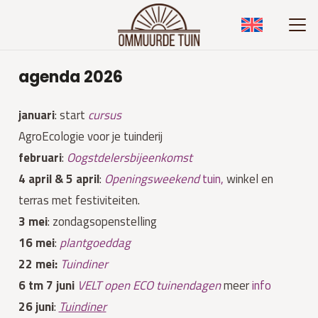
agenda 2026
januari
: start
cursus
AgroEcologie voor je tuinderij
februari
:
Oogstdelersbijeenkomst
4 april & 5 april
:
Openingsweekend
tuin,
winkel en
terras met festiviteiten.
3 mei
: zondagsopenstelling
16 mei
:
plantgoeddag
22 mei:
Tuindiner
6 tm 7 juni
VELT open ECO tuinendagen
meer
info
26 juni
:
Tuindiner