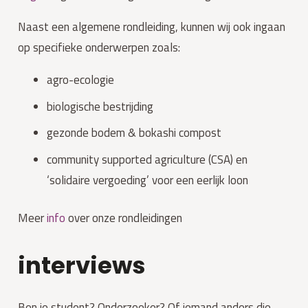
Naast een algemene rondleiding, kunnen wij ook ingaan
op specifieke onderwerpen zoals:
agro-ecologie
biologische bestrijding
gezonde bodem & bokashi compost
community supported agriculture (CSA) en
‘solidaire vergoeding’ voor een eerlijk loon
Meer
info
over onze rondleidingen
interviews
Ben je student? Onderzoeker? Of iemand anders die