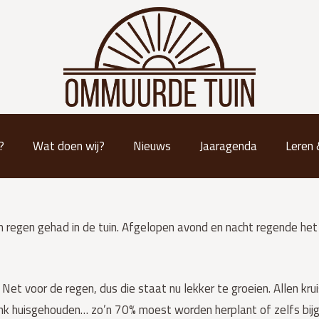
?
Wat doen wij?
Nieuws
Jaaragenda
Leren
gen gehad in de tuin. Afgelopen avond en nacht regende het f
 voor de regen, dus die staat nu lekker te groeien. Allen kruis
nk huisgehouden… zo’n 70% moest worden herplant of zelfs bijge