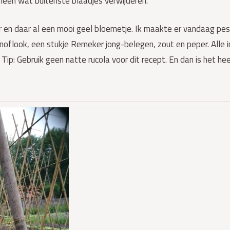
lleen wat buitenste blaadjes verwijderen.
hier en daar al een mooi geel bloemetje. Ik maakte er vandaag 
 knoflook, een stukje Remeker jong-belegen, zout en peper. Alle i
 Tip: Gebruik geen natte rucola voor dit recept. En dan is het he