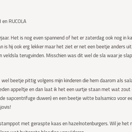
I en RUCOLA
orjaar. Het is nog even spannend of het er zaterdag ook nog in
 is hij ook erg lekker maar het ziet er net een beetje anders uit
n veldsla terugvinden. Misschien was dit wel de sla waar je slap
 wel beetje pittig volgens mijn kinderen die hem daarom als sal
en appeltje en dan laat ik het een uurtje staan met wat zout er
 de sapcentrifuge duwen) en een beetje witte balsamico voor een
ovis!
arsstamppot met geraspte kaas en hazelnotenburgers. Wil je het 