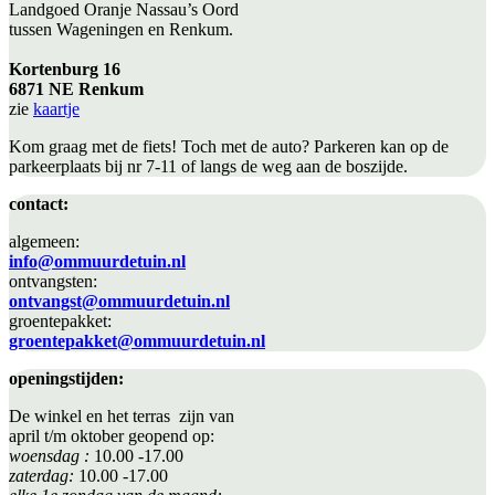
Landgoed Oranje Nassau’s Oord
tussen Wageningen en Renkum.
Kortenburg 16
6871 NE Renkum
zie
kaartje
Kom graag met de fiets! Toch met de auto? Parkeren kan op de
parkeerplaats bij nr 7-11 of langs de weg aan de boszijde.
contact:
algemeen:
info@ommuurdetuin.nl
ontvangsten:
ontvangst@ommuurdetuin.nl
groentepakket:
groentepakket@ommuurdetuin.nl
openingstijden:
De winkel en het terras zijn van
april t/m oktober geopend op:
woensdag :
10.00 -17.00
zaterdag:
10.00 -17.00