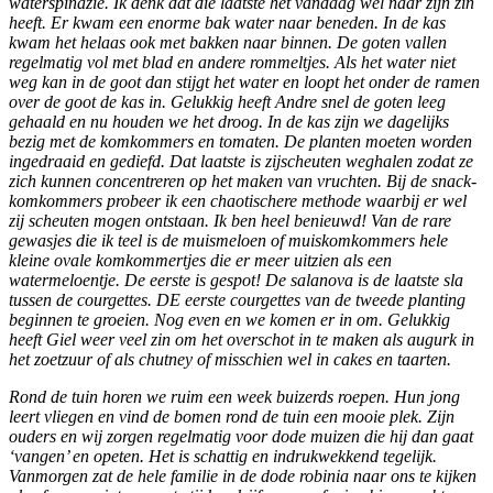
waterspinazie. Ik denk dat die laatste het vandaag wel naar zijn zin 
heeft. Er kwam een enorme bak water naar beneden. In de kas 
kwam het helaas ook met bakken naar binnen. De goten vallen 
regelmatig vol met blad en andere rommeltjes. Als het water niet 
weg kan in de goot dan stijgt het water en loopt het onder de ramen 
over de goot de kas in. Gelukkig heeft Andre snel de goten leeg 
gehaald en nu houden we het droog. In de kas zijn we dagelijks 
bezig met de komkommers en tomaten. De planten moeten worden 
ingedraaid en gediefd. Dat laatste is zijscheuten weghalen zodat ze 
zich kunnen concentreren op het maken van vruchten. Bij de snack-
komkommers probeer ik een chaotischere methode waarbij er wel 
zij scheuten mogen ontstaan. Ik ben heel benieuwd! Van de rare 
gewasjes die ik teel is de muismeloen of muiskomkommers hele 
kleine ovale komkommertjes die er meer uitzien als een 
watermeloentje. De eerste is gespot! De salanova is de laatste sla 
tussen de courgettes. DE eerste courgettes van de tweede planting 
beginnen te groeien. Nog even en we komen er in om. Gelukkig 
heeft Giel weer veel zin om het overschot in te maken als augurk in 
het zoetzuur of als chutney of misschien wel in cakes en taarten.
Rond de tuin horen we ruim een week buizerds roepen. Hun jong 
leert vliegen en vind de bomen rond de tuin een mooie plek. Zijn 
ouders en wij zorgen regelmatig voor dode muizen die hij dan gaat 
‘vangen’ en opeten. Het is schattig en indrukwekkend tegelijk. 
Vanmorgen zat de hele familie in de dode robinia naar ons te kijken 