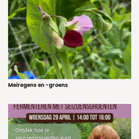
Meiregens en -groens