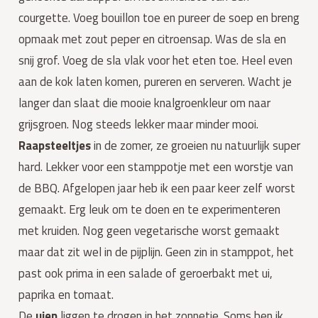
courgette. Voeg bouillon toe en pureer de soep en breng
opmaak met zout peper en citroensap. Was de sla en
snij grof. Voeg de sla vlak voor het eten toe. Heel even
aan de kok laten komen, pureren en serveren. Wacht je
langer dan slaat die mooie knalgroenkleur om naar
grijsgroen. Nog steeds lekker maar minder mooi.
Raapsteeltjes
in de zomer, ze groeien nu natuurlijk super
hard. Lekker voor een stamppotje met een worstje van
de BBQ. Afgelopen jaar heb ik een paar keer zelf worst
gemaakt. Erg leuk om te doen en te experimenteren
met kruiden. Nog geen vegetarische worst gemaakt
maar dat zit wel in de pijplijn. Geen zin in stamppot, het
past ook prima in een salade of geroerbakt met ui,
paprika en tomaat.
De
uien
liggen te drogen in het zonnetje. Soms ben ik