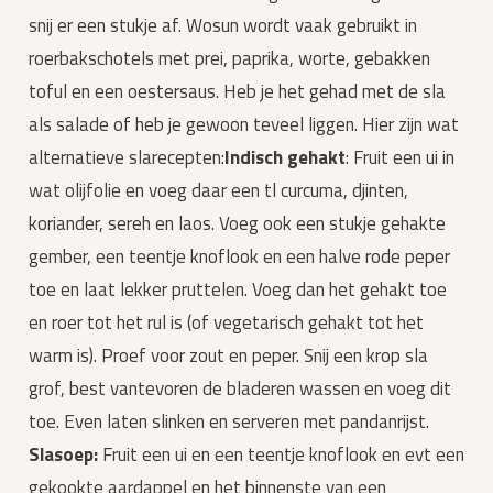
snij er een stukje af. Wosun wordt vaak gebruikt in
roerbakschotels met prei, paprika, worte, gebakken
toful en een oestersaus. Heb je het gehad met de sla
als salade of heb je gewoon teveel liggen. Hier zijn wat
alternatieve slarecepten:
Indisch gehakt
: Fruit een ui in
wat olijfolie en voeg daar een tl curcuma, djinten,
koriander, sereh en laos. Voeg ook een stukje gehakte
gember, een teentje knoflook en een halve rode peper
toe en laat lekker pruttelen. Voeg dan het gehakt toe
en roer tot het rul is (of vegetarisch gehakt tot het
warm is). Proef voor zout en peper. Snij een krop sla
grof, best vantevoren de bladeren wassen en voeg dit
toe. Even laten slinken en serveren met pandanrijst.
Slasoep:
Fruit een ui en een teentje knoflook en evt een
gekookte aardappel en het binnenste van een