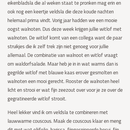
eikenbladsla die al weken staat te pronken mag erin en 
ook nog een keertje veldsla die deze koude nachten 
helemaal prima vindt. Vorig jaar hadden we een mooie 
oogst walnoten. Dus deze week krijgen jullie witlof met 
walnoten. De witlof komt van een collega want de paar 
struikjes die ik zelf trek zijn niet genoeg voor jullie 
allemaal. De combinatie van walnoot en witlof vraagt 
om waldorfsalade. Maar heb je in in wat warms dan is 
gegrilde witlof met blauwe kaas erover gesmolten en 
walnoten een mooi gerecht. Rooster de walnoten heel 
licht en strooi er wat fijn zeezout over voor je ze over de 
gegratineerde witlof strooit.
Heel lekker vind ik om veldsla te combineren met 
lauwwarme couscous. Maak de couscous klaar en meng 
dit met wat olijfolie, harissa, fijngesnipperde bosui, fijn 